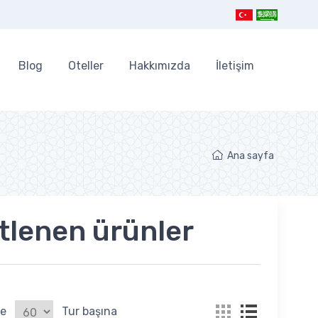
Blog
Oteller
Hakkımızda
İletişim
Ana sayfa
ketlenen ürünler
le
Tur başına