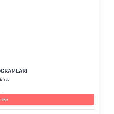
OGRAMLARI
riş Yap
 Ekle