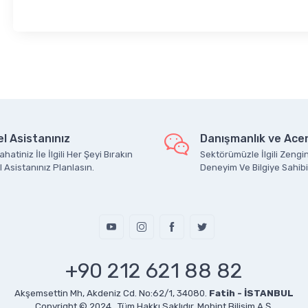
l Asistanınız
Danışmanlık ve Acen
hatiniz İle İlgili Her Şeyi Bırakın
Sektörümüzle İlgili Zengin
 Asistanınız Planlasın.
Deneyim Ve Bilgiye Sahibi
+90 212 621 88 82
Akşemsettin Mh, Akdeniz Cd. No:62/1, 34080.
Fatih - İSTANBUL
Copyright © 2024 . Tüm Hakkı Saklıdır.
Mobint Bilişim A.Ş.