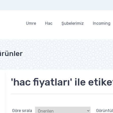
Umre
Hac
Şubelerimiz
Incoming
 ürünler
'hac fiyatları' ile eti
Göre sırala
Görüntü