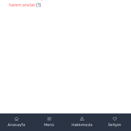
harem sınırları
(1)
Powered by
Anasayfa
Menü
Hakkımızda
İletişim
mobint