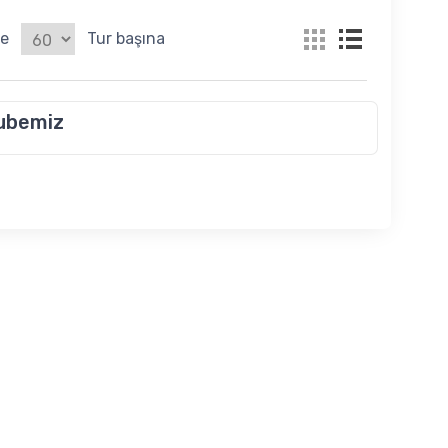
le
Tur başına
ubemiz