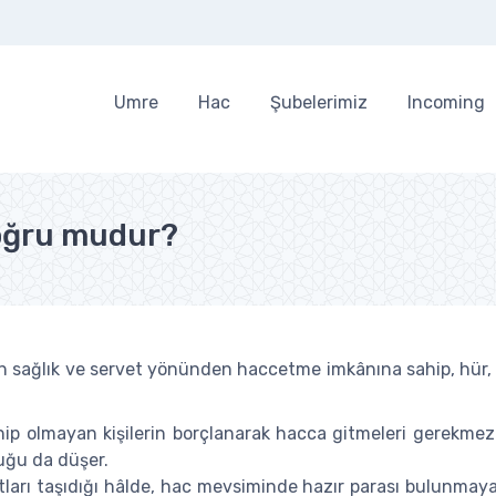
Umre
Hac
Şubelerimiz
Incoming
oğru mudur?
 sağlık ve servet yönünden haccetme imkânına sahip, hür, a
p olmayan kişilerin borçlanarak hacca gitmeleri gerekmez.
luğu da düşer.
artları taşıdığı hâlde, hac mevsiminde hazır parası bulunm