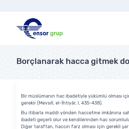
Borçlanarak hacca gitmek d
Bir müslümanın hac ibadetiyle yükümlü olması için
gerekir (Mevsılî, el-İhtiyâr, I, 435-438).
Bu itibarla maddi yönden haccetme imkânına sahi
ibadeti geçerli olur ve kendilerinden hac sorumlu
Diğer taraftan, haccın farz olması için gerekli ş