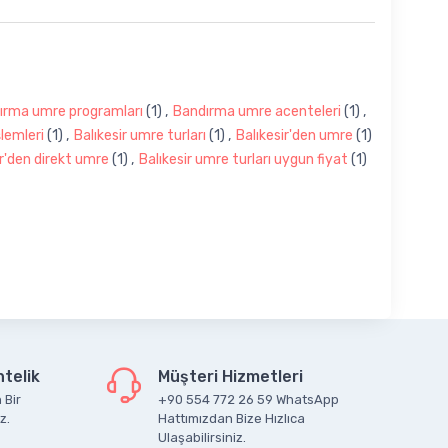
ırma umre programları
(1)
,
Bandırma umre acenteleri
(1)
,
lemleri
(1)
,
Balıkesir umre turları
(1)
,
Balıkesir'den umre
(1)
ir'den direkt umre
(1)
,
Balıkesir umre turları uygun fiyat
(1)
telik
Müşteri Hizmetleri
 Bir
+90 554 772 26 59 WhatsApp
z.
Hattımızdan Bize Hızlıca
Ulaşabilirsiniz.