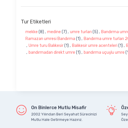
Tur Etiketleri
mekke
(8)
,
medine
(7)
,
‎umre turları
(5)
,
Bandırma umre 
Ramazan umresi Bandırma
(1)
,
Bandırma umre turları 
,
Umre turu Balıkesir
(1)
,
Balıkesir umre acenteleri
(1)
,
B
,
bandırmadan direkt umre
(1)
,
bandırma uçuşlu umre
(
On Binlerce Mutlu Misafir
Öze
2002 Yılından Beri Seyahat Sürecinizi
Seya
Mutlu Hale Getirmeye Hazırız.
Özel