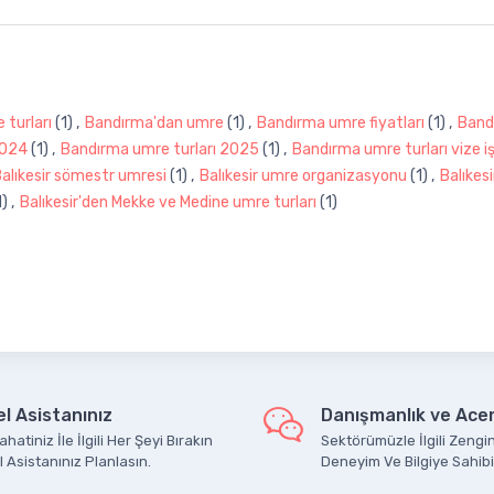
turları
(1)
,
Bandırma'dan umre
(1)
,
Bandırma umre fiyatları
(1)
,
Band
2024
(1)
,
Bandırma umre turları 2025
(1)
,
Bandırma umre turları vize iş
alıkesir sömestr umresi
(1)
,
Balıkesir umre organizasyonu
(1)
,
Balıkes
1)
,
Balıkesir'den Mekke ve Medine umre turları
(1)
l Asistanınız
Danışmanlık ve Acen
hatiniz İle İlgili Her Şeyi Bırakın
Sektörümüzle İlgili Zengin
 Asistanınız Planlasın.
Deneyim Ve Bilgiye Sahibi