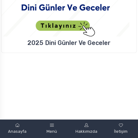
2025 Dini Günler Ve Geceler
Powered by
Anasayfa
Menü
Hakkımızda
İletişim
mobint